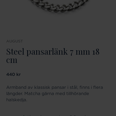
AUGUST
Steel pansarlänk 7 mm 18
cm
Pris
440 kr
:
440 kr
Armband av klassisk pansar i stål, finns i flera
längder. Matcha gärna med tillhörande
halskedja.