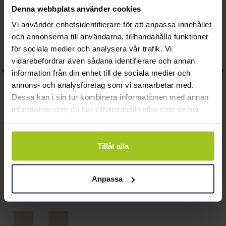
Denna webbplats använder cookies
Vi använder enhetsidentifierare för att anpassa innehållet
och annonserna till användarna, tillhandahålla funktioner
för sociala medier och analysera vår trafik. Vi
vidarebefordrar även sådana identifierare och annan
information från din enhet till de sociala medier och
annons- och analysföretag som vi samarbetar med.
Dessa kan i sin tur kombinera informationen med annan
information som du har tillhandahållit eller som de har
samlat in när du har använt deras tjänster.
Caroline Svedbom
Lily and Rose
Tillåt alla
Mini Drop Bracelet /
Emily pearl bracelet -
Chrysolite
Ivory
Anpassa
Pris
895 kr
:
895 kr
Pris
349 kr
:
349 kr