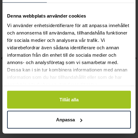
Andra köpte också
Denna webbplats använder cookies
Vi använder enhetsidentifierare för att anpassa innehållet
och annonserna till användarna, tillhandahålla funktioner
för sociala medier och analysera vår trafik. Vi
vidarebefordrar även sådana identifierare och annan
information från din enhet till de sociala medier och
annons- och analysföretag som vi samarbetar med.
Dessa kan i sin tur kombinera informationen med annan
information som du har tillhandahållit eller som de har
samlat in när du har använt deras tjänster.
Lily and Rose
Mockberg
Tillåt alla
Emily pearl bracelet -
Ellie Gold Necklace
Ivory
Pris
799 kr
:
799 kr
Anpassa
Pris
349 kr
:
349 kr