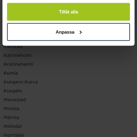
Helsingborg
Hässleholm
Tillåt alla
Jönköping
Kalmar
Anpassa
Karlskrona
Karlstad
Katrineholm
Kristinehamn
Kumla
Kungens Kurva
Kungälv
Mariestad
Motala
Märsta
Mölndal
Norrtälje