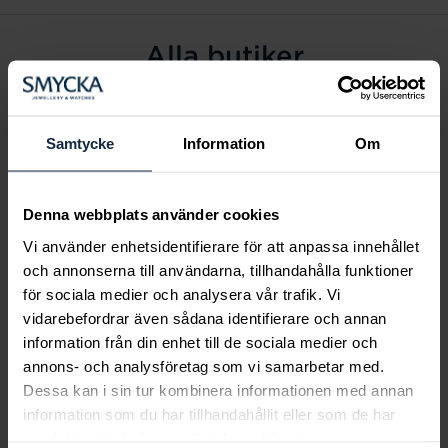
Alla butiker
Alingsås
Arvidsjaur
Samtycke
Information
Om
Avesta
Borås
Denna webbplats använder cookies
Eksjö
Vi använder enhetsidentifierare för att anpassa innehållet
Fagersta
och annonserna till användarna, tillhandahålla funktioner
Farsta
för sociala medier och analysera vår trafik. Vi
Frölunda torg
vidarebefordrar även sådana identifierare och annan
Gävle
information från din enhet till de sociala medier och
annons- och analysföretag som vi samarbetar med.
Halmstad
Dessa kan i sin tur kombinera informationen med annan
Halmstad Hallarna
information som du har tillhandahållit eller som de har
Haninge
samlat in när du har använt deras tjänster.