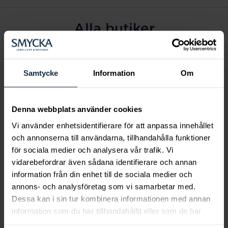
Alla butiker
Alingsås
Arvidsjaur
Samtycke
Information
Om
Avesta
Borås
Denna webbplats använder cookies
Eksjö
Vi använder enhetsidentifierare för att anpassa innehållet
Fagersta
och annonserna till användarna, tillhandahålla funktioner
Farsta
för sociala medier och analysera vår trafik. Vi
Frölunda torg
vidarebefordrar även sådana identifierare och annan
Gävle
information från din enhet till de sociala medier och
annons- och analysföretag som vi samarbetar med.
Halmstad
Dessa kan i sin tur kombinera informationen med annan
Halmstad Hallarna
information som du har tillhandahållit eller som de har
Haninge
samlat in när du har använt deras tjänster.