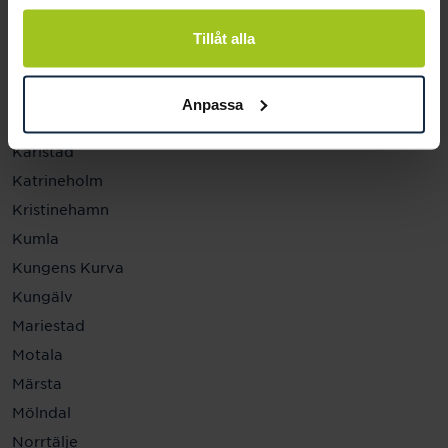
Helsingborg
Hässleholm
Tillåt alla
Jönköping
Kalmar
Anpassa
Karlskrona
Karlstad
Katrineholm
Kristinehamn
Kumla
Kungens Kurva
Kungälv
Mariestad
Motala
Märsta
Mölndal
Norrtälje