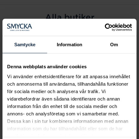
Alla butiker
Alingsås
Arvidsjaur
Samtycke
Information
Om
Avesta
Borås
Denna webbplats använder cookies
Eksjö
Vi använder enhetsidentifierare för att anpassa innehållet
Fagersta
och annonserna till användarna, tillhandahålla funktioner
Farsta
för sociala medier och analysera vår trafik. Vi
Frölunda torg
vidarebefordrar även sådana identifierare och annan
Gävle
information från din enhet till de sociala medier och
annons- och analysföretag som vi samarbetar med.
Halmstad
Dessa kan i sin tur kombinera informationen med annan
Halmstad Hallarna
information som du har tillhandahållit eller som de har
Haninge
samlat in när du har använt deras tjänster.