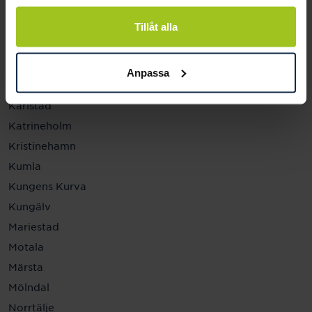
Helsingborg
Hässleholm
Tillåt alla
Jönköping
Kalmar
Anpassa
Karlskrona
Karlstad
Katrineholm
Kristinehamn
Kumla
Kungens Kurva
Kungälv
Mariestad
Motala
Märsta
Mölndal
Norrtälje