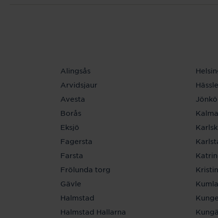
Alingsås
Helsi
Arvidsjaur
Hässl
Avesta
Jönkö
Borås
Kalma
Eksjö
Karls
Fagersta
Karls
Farsta
Katri
Frölunda torg
Krist
Gävle
Kuml
Halmstad
Kunge
Halmstad Hallarna
Kungä