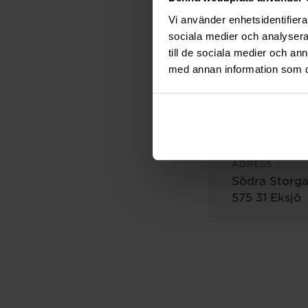
ADRESS
Vi använder enhetsidentifierar
Lilla Brogata
sociala medier och analysera 
503 35 Borås
till de sociala medier och a
med annan information som du 
Eksjö
ADRESS
Södra Storga
575 31 Eksjö