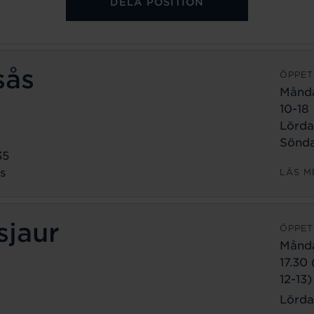
DELA POSITION
sås
ÖPPET
Månd
10-18
Lörda
Sönda
35
s
LÄS M
sjaur
ÖPPET
Månd
17.30
12-13)
Lörda