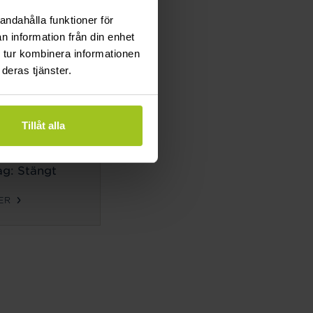
g: Stängt
andahålla funktioner för
n information från din enhet
ER
 tur kombinera informationen
deras tjänster.
TIDER
ag-
Tillåt alla
g:
10-18
g: 10-14
g: Stängt
ER