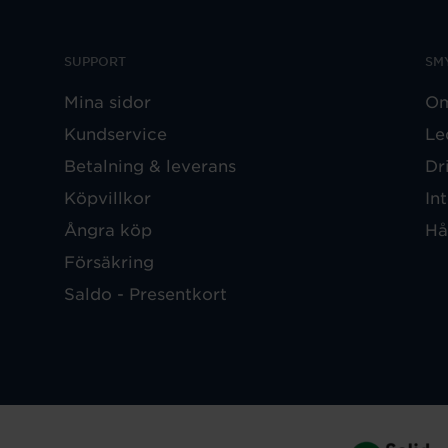
SUPPORT
SM
Mina sidor
Om
Kundservice
Le
Betalning & leverans
Dr
Köpvillkor
In
Ångra köp
Hå
Försäkring
Saldo - Presentkort