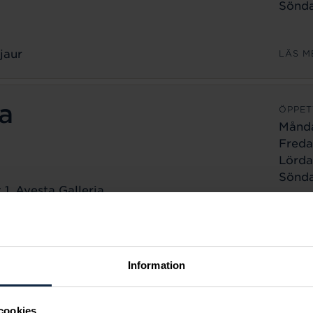
Sönda
jaur
LÄS M
a
ÖPPET
Månd
Freda
Lörda
Sönda
1, Avesta Galleria
a
LÄS M
ÖPPET
Information
Månd
Freda
cookies
Lörda