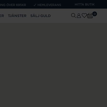
HITTA BUTIK
ING ÖVER 695KR
HEMLEVERANS
0
ER
TJÄNSTER
SÄLJ GULD