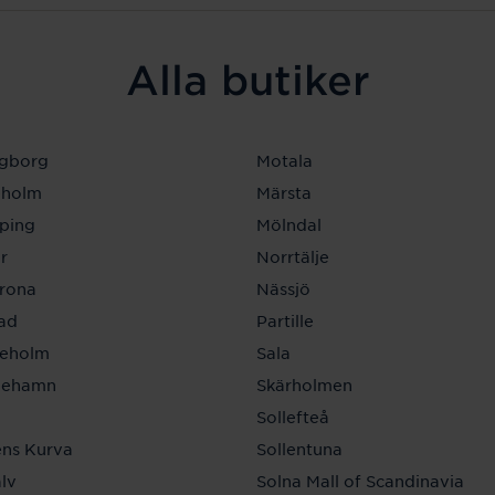
Alla butiker
ngborg
Motala
eholm
Märsta
ping
Mölndal
r
Norrtälje
krona
Nässjö
tad
Partille
neholm
Sala
inehamn
Skärholmen
a
Sollefteå
ns Kurva
Sollentuna
lv
Solna Mall of Scandinavia