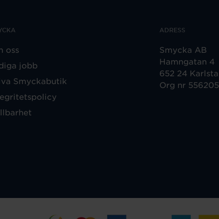
YCKA
ADRESS
 oss
Smycka AB
Hamngatan 4
diga jobb
652 24 Karlst
iva Smyckabutik
Org nr 55620
tegritetspolicy
llbarhet