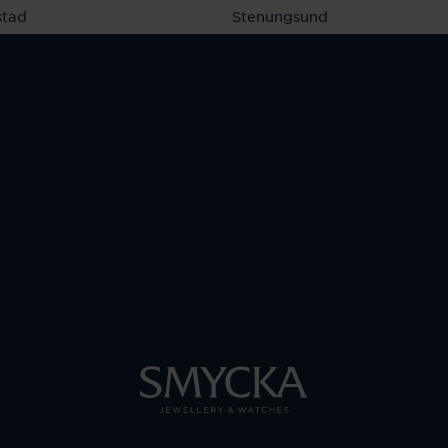
stad
Stenungsund