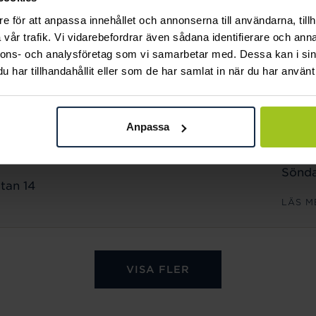
Sönda
e för att anpassa innehållet och annonserna till användarna, tillh
n 18
vår trafik. Vi vidarebefordrar även sådana identifierare och anna
LÄS M
nnons- och analysföretag som vi samarbetar med. Dessa kan i sin
har tillhandahållit eller som de har samlat in när du har använt 
ÖPPET
Månd
Anpassa
Freda
Lörda
Sönda
tan 14
LÄS M
VISA FLER