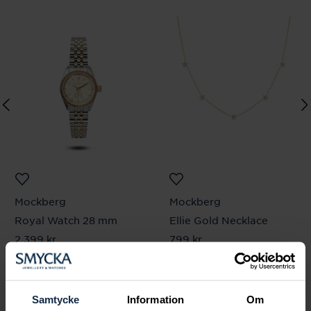
Mockberg
Mockberg
Royal Watch 28 mm
Ellie Gold Necklace
Pris
2 399 kr
:
2 399 kr
Pris
799 kr
:
799 kr
Samtycke
Information
Om