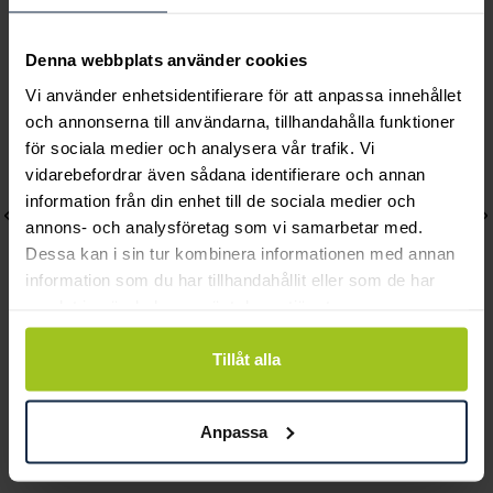
Andra köpte också
Denna webbplats använder cookies
Vi använder enhetsidentifierare för att anpassa innehållet
och annonserna till användarna, tillhandahålla funktioner
för sociala medier och analysera vår trafik. Vi
vidarebefordrar även sådana identifierare och annan
information från din enhet till de sociala medier och
annons- och analysföretag som vi samarbetar med.
Dessa kan i sin tur kombinera informationen med annan
information som du har tillhandahållit eller som de har
samlat in när du har använt deras tjänster.
Tillåt alla
Lily and Rose
Caroline Svedbom
Emily pearl bracelet -
Classic Stud Earrings /
Ivory
Aquamarine
Anpassa
Pris
349 kr
:
349 kr
Pris
445 kr
:
445 kr