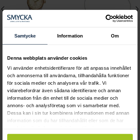
Samtycke
Information
Om
Mockberg
Lily and Rose
Denna webbplats använder cookies
Royal Watch 28 mm
Emily pearl bracelet -
Vi använder enhetsidentifierare för att anpassa innehållet
Pris
2 399 kr
:
2 399 kr
Ivory
och annonserna till användarna, tillhandahålla funktioner
Pris
349 kr
:
349 kr
för sociala medier och analysera vår trafik. Vi
vidarebefordrar även sådana identifierare och annan
information från din enhet till de sociala medier och
annons- och analysföretag som vi samarbetar med.
Smycka tar ansvar för ett hållbart
Dessa kan i sin tur kombinera informationen med annan
samhälle och värnar om miljö, resurser
information som du har tillhandahållit eller som de har
och människor.
samlat in när du har använt deras tjänster.