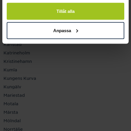
Helsingborg
Hässleholm
Tillåt alla
Jönköping
Kalmar
Anpassa
Karlskrona
Karlstad
Katrineholm
Kristinehamn
Kumla
Kungens Kurva
Kungälv
Mariestad
Motala
Märsta
Mölndal
Norrtälje