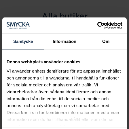
Alla butiker
Alingsås
Arvidsjaur
Samtycke
Information
Om
Avesta
Borås
Denna webbplats använder cookies
Eksjö
Vi använder enhetsidentifierare för att anpassa innehållet
Fagersta
och annonserna till användarna, tillhandahålla funktioner
Farsta
för sociala medier och analysera vår trafik. Vi
Frölunda torg
vidarebefordrar även sådana identifierare och annan
Gävle
information från din enhet till de sociala medier och
annons- och analysföretag som vi samarbetar med.
Halmstad
Dessa kan i sin tur kombinera informationen med annan
Halmstad Hallarna
information som du har tillhandahållit eller som de har
Haninge
samlat in när du har använt deras tjänster.